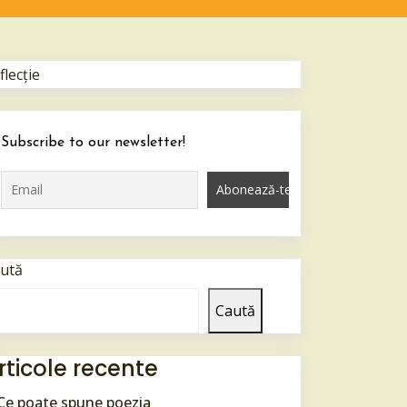
flecţie
Subscribe to our newsletter!
ută
Caută
rticole recente
Ce poate spune poezia