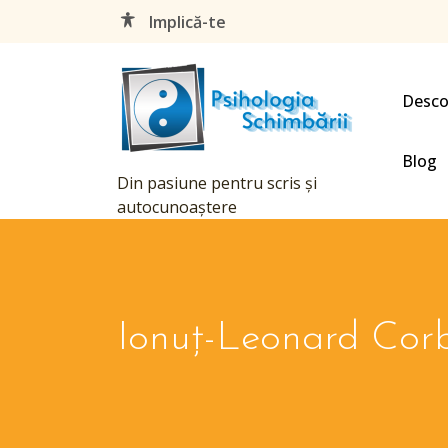
Skip
Implică-te
to
content
Desco
Blog
Din pasiune pentru scris şi
autocunoaştere
Ionuţ-Leonard Corb