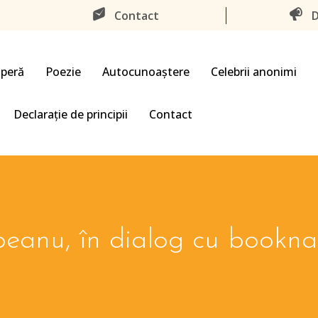
Contact
D
peră
Poezie
Autocunoaștere
Celebrii anonimi
Declarație de principii
Contact
eanu, în dialog cu bookna