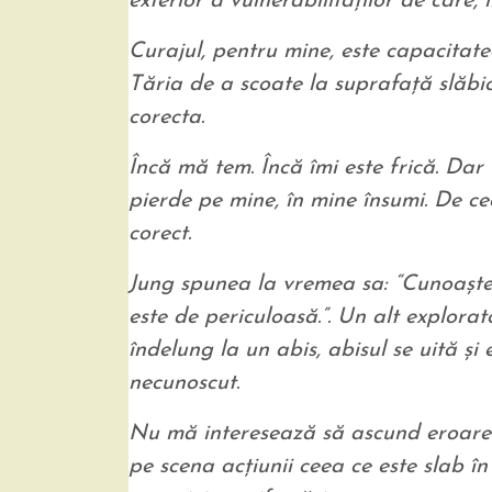
exterior a vulnerabilităţilor de care,
Curajul, pentru mine, este capacitate
Tăria de a scoate la suprafaţă slăbici
corecta.
Încă mă tem. Încă îmi este frică. Dar
pierde pe mine, în mine însumi. De c
corect.
Jung spunea la vremea sa: “Cunoaşter
este de periculoasă.”. Un alt explorato
îndelung la un abis, abisul se uită şi 
necunoscut.
Nu mă interesează să ascund eroarea
pe scena acţiunii ceea ce este slab î