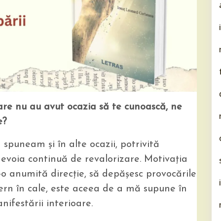
re nu au avut ocazia să te cunoască, ne
e?
spuneam şi în alte ocazii, potrivită
nevoia continuă de revalorizare. Motivaţia
o anumită direcţie, să depăşesc provocările
ştern în cale, este aceea de a mă supune în
festării interioare.