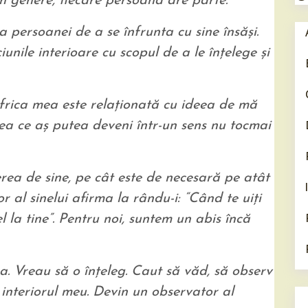
 in genere, fiecare persoană are parte.
a persoanei de a se înfrunta cu sine însăşi.
unile interioare cu scopul de a le înţelege şi
 frica mea este relaţionată cu ideea de mă
eea ce aş putea deveni într-un sens nu tocmai
ea de sine, pe cât este de necesară pe atât
r al sinelui afirma la rându-i: “Când te uiţi
el la tine”. Pentru noi, suntem un abis încă
. Vreau să o înţeleg. Caut să văd, să observ
n interiorul meu. Devin un observator al