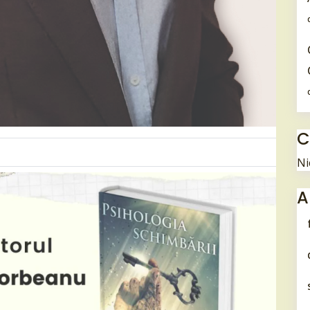
C
Ni
A