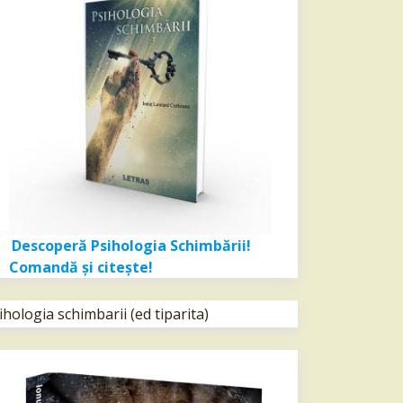
Descoperă Psihologia Schimbării!
Comandă şi citeşte!
ihologia schimbarii (ed tiparita)