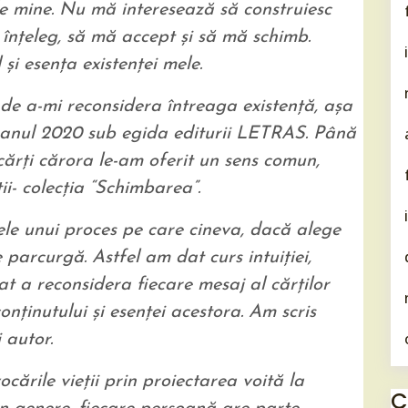
 mine. Nu mă interesează să construiesc
înţeleg, să mă accept şi să mă schimb.
şi esenţa existenţei mele.
 de a-mi reconsidera întreaga existenţă, aşa
n anul 2020 sub egida editurii LETRAS. Până
cărţi cărora le-am oferit un sens comun,
i- colecţia “Schimbarea”.
ele unui proces pe care cineva, dacă alege
 parcurgă. Astfel am dat curs intuiţiei,
at a reconsidera fiecare mesaj al cărţilor
onţinutului şi esenţei acestora. Am scris
 autor.
cările vieţii prin proiectarea voită la
C