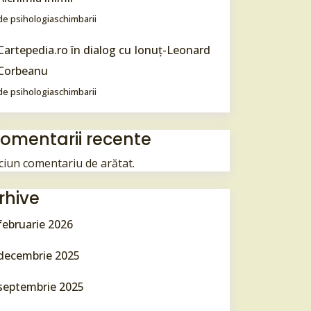
de psihologiaschimbarii
Cartepedia.ro în dialog cu Ionuţ-Leonard
Corbeanu
de psihologiaschimbarii
omentarii recente
ciun comentariu de arătat.
rhive
februarie 2026
decembrie 2025
septembrie 2025