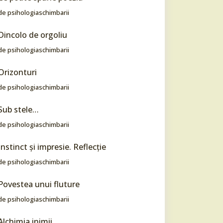
de psihologiaschimbarii
Dincolo de orgoliu
de psihologiaschimbarii
Orizonturi
de psihologiaschimbarii
Sub stele…
de psihologiaschimbarii
Instinct şi impresie. Reflecţie
de psihologiaschimbarii
Povestea unui fluture
de psihologiaschimbarii
Alchimia inimii