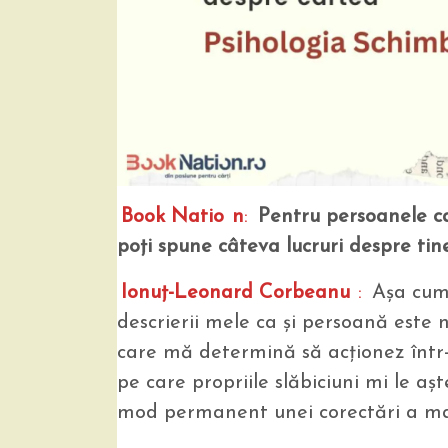
Book Natio
n
:
Pentru persoanele ca
poți spune câteva lucruri despre tin
Ionuţ-Leonard Corbeanu
:
Aşa cum 
descrierii mele ca şi persoană este 
care mă determină să acţionez într-
pe care propriile slăbiciuni mi le a
mod permanent unei corectări a mani