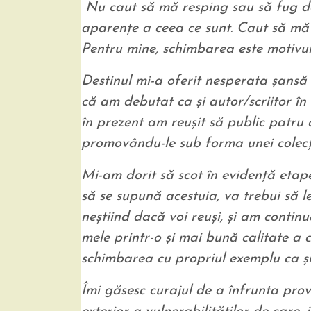
Nu caut să mă resping sau să fug de
aparenţe a ceea ce sunt. Caut să mă 
Pentru mine, schimbarea este motivul 
Destinul mi-a oferit nesperata şansă
că am debutat ca şi autor/scriitor î
în prezent am reuşit să public patru 
promovându-le sub forma unei colecţi
Mi-am dorit să scot în evidenţă etap
să se supună acestuia, va trebui să le
neştiind dacă voi reuşi, şi am continu
mele printr-o şi mai bună calitate a c
schimbarea cu propriul exemplu ca şi
Îmi găsesc curajul de a înfrunta provo