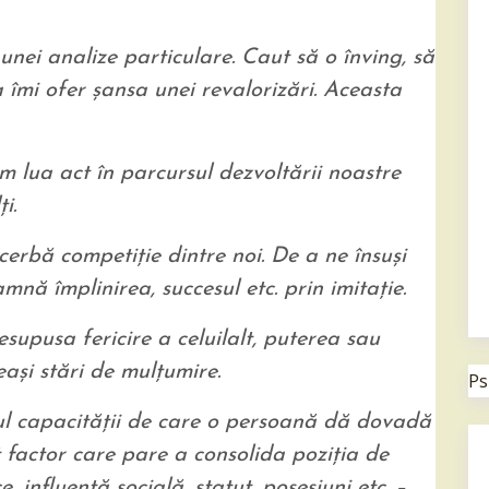
nei analize particulare. Caut să o înving, să
a îmi ofer şansa unei revalorizări. Aceasta
lua act în parcursul dezvoltării noastre
i.
erbă competiţie dintre noi. De a ne însuşi
mnă împlinirea, succesul etc. prin imitaţie.
upusa fericire a celuilalt, puterea sau
eaşi stări de mulţumire.
Ps
ul capacităţii de care o persoană dă dovadă
t factor care pare a consolida poziţia de
, influenţă socială, statut, posesiuni etc. –