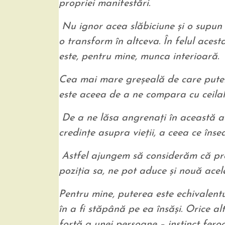
propriei manifestări.
Nu ignor acea slăbiciune şi o supun u
o transform în altceva. În felul acest
este, pentru mine, munca interioară.
Cea mai mare greşeală de care putem 
este aceea de a ne compara cu ceilalţ
De a ne lăsa angrenaţi în această ac
credinţe asupra vieţii, a ceea ce însea
Astfel ajungem să considerăm că pres
poziţia sa, ne pot aduce şi nouă acel
Pentru mine, puterea este echivalent
în a fi stăpână pe ea însăşi. Orice al
forţă a unei persoane – instinct feroce